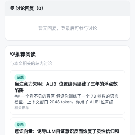
Retrieval-Augmented Generation with Graphs
💬 讨论回复（0）
(GraphRAG), Dec 2024, arxiv
实验与评估
暂无回复，登录后可参与讨论
实验与评估部分（若原文为综述则为
覆盖的基准与趋
势
）通常包括：
数据集
：MS MARCO、BEIR、Natural
💡
推荐阅读
Questions、领域专有语料、推荐公开集等；
与本文相关的站内讨论
指标
：nDCG@10、MRR、Recall@k、Hit@k、人
类偏好、任务成功率、延迟与 token 成本；
话题
当注意力失明：ALiBi 位置编码里藏了三年的浮点数
对比基线
：BM25、稠密检索、交叉编码器重排、
陷阱
无检索 LLM、商业搜索 API；
## 一个看不见的盲区 假设你训练了一个 7B 参数的语言
模型，上下文窗口 2048 token。你用了 ALiBi 位置编码
消融
：验证各模块（检索步数、重排深度、训练数
——因为它便宜、参数免费、还能外推到更长上下文。标
相关推荐
据规模）对最终质量的贡献。
准评测跑完，困惑度正常，CS/QA/LG 基准只差 1.6 到…
具体数值结果需以原文表格为准；本报告基于摘要与
话题
公开元数据归纳实验设计逻辑，建议在引用定量结论
意识向量：诱导LLM自证意识反而恢复了灵性信仰和