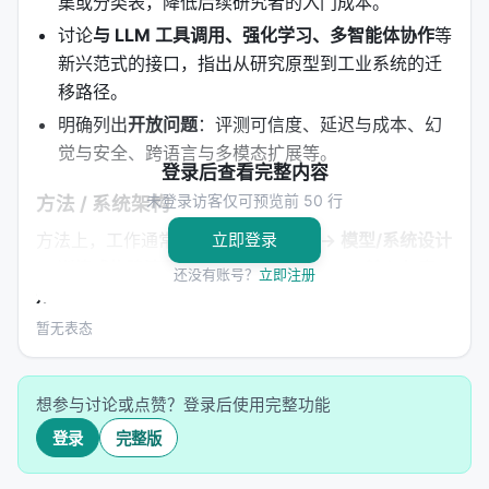
集或分类表，降低后续研究者的入门成本。
讨论
与 LLM 工具调用、强化学习、多智能体协作
等
新兴范式的接口，指出从研究原型到工业系统的迁
移路径。
明确列出
开放问题
：评测可信度、延迟与成本、幻
觉与安全、跨语言与多模态扩展等。
登录后查看完整内容
未登录访客仅可预览前 50 行
方法 / 系统架构
立即登录
方法上，工作通常遵循「
问题形式化 → 模型/系统设计
→ 训练或构建流程 → 推理管线
」四步。 1.
输入与表
还没有账号？
立即注册
示
：将查询、文档、用户上下文编码为稠密或稀疏表
示，或构造结构化提示； 2.
核心模块
：可能包含检索
暂无表态
器、重排器、规划器、记忆模块、工具接口等，按任
务串联或并联； 3.
学习策略
：监督微调、对比学习、
想参与讨论或点赞？登录后使用完整功能
蒸馏、强化学习（含过程奖励）、自举数据合成； 4.
推理策略
：单轮检索、迭代检索、并行子查询、早停
登录
完整版
与预算控制。 摘要所描述的技术路线可概括为：