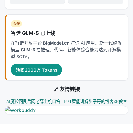
系统视角看，它回应的是「如何在 LLM 时代重新分配
检索、排序、生成与工具调用的职责边界」这一核心
问题。若将经典搜索栈比作漏斗：召回负责覆盖，精
排负责判别，生成负责呈现；而 LLM 时代的新增变量
合作
是
推理预算
与
行动空间
（是否检索、检索几次、调
智谱 GLM-5 已上线
用何种工具）。
在智谱开放平台
BigModel.cn
打造 AI 应用。新一代旗舰
模型
GLM-5
在推理、代码、智能体综合能力达到开源模
相关工作纵览
型 SOTA。
神经信息检索经历从 BM25 到 BERT 交叉编码器、双
塔稠密检索、late interaction、再到生成式检索与
领取 2000万 Tokens
LLM 代理的演进。每一代方法都在
效率-效果-可维护
性
三角中寻找平衡。稠密检索以近似最近邻搜索实现
🔗 友情链接
毫秒级召回，但对领域迁移与长尾查询敏感；交叉编
码器精度高但无法预计算文档表示；生成式方法减少
AI魔控网
艮岳网
老薛主机
口笛 · PPT智能讲解
步子哥的博客
3R教室
级联误差却面临索引更新难题。 在推荐侧，从矩阵分
解、深度 CTR、序列 Transformer 到 LLM 指令跟随
与生成式推荐（Gen-Rec），核心矛盾在于：用户行
为稀疏、物品_catalog_巨大、且业务目标多维权衡。