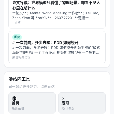
谱/结构化数据库更深融合、以及面向推荐系统的因果
论文导读：世界模型只看懂了物理场景，却看不见人
与公平性约束。
心里在想什么
**论文**：Mental World Modeling **作者**：Fei Hao,
Zhao Yiran 等 **arXiv**：2607.27201 **链接**：
与本 Awesome List 的关联
https://arxiv.org/abs/2607.27201 …
1 浏览
该条目适合归入本 Awesome List 对应章节，并与同
主题 Survey、开源框架及工业案例交叉索引。读者可
回复
沿「检索 → 排序 → 生成/代理 → 评测」链路定位互
# 一次前向，多步去噪：PDD 如何绕开...
# 一次前向，多步去噪：PDD 如何绕开视频生成的"模式
补文献。
塌缩"陷阱 ## 一个工程矛盾 视频扩散模型有一个尴尬的
矛盾：**质量好的太慢，速度快的塌缩**。 想生成一段 5
来自相关讨论
相关条目交叉引用
秒的 720p 视频，用 Wan 14B 的标准采样流程，需要 5…
A Survey of Graph Retrieval-Augmented Gener
ation for Customized Large …
🧭
站内工具
A Survey on Retrieval-Augmented Text Generat
同一站点更多能力，点击直达
ion for Large Language Mod…
Agentic Retrieval-Augmented Generation: A Sur
🏠
⚡
首页
发现
vey on Agentic RAG, Jan 2…
最新话题
热门动态
RAFT: Adapting Language Model to Domain Sp