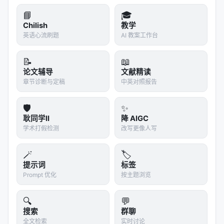
ecific RAG, Jul 2024, open r…
📘
🎓
RAG vs. GraphRAG: A Systematic Evaluation an
Chilish
教学
d Key Insights, Feb 2025, …
英语心流刷题
AI 教案工作台
Algolia's Knowledge graphs and ontologies —
📝
📖
Adding knowledge to keywor…
论文辅导
文献精读
章节诊断与定稿
中英对照报告
参考文献
原文：Retrieval-Augmented Generation with
🛡️
✨
Graphs (GraphRAG), Dec 2024, arxiv. arXiv / 出
耿同学II
降 AIGC
学术打假检测
改写更像人写
版源见链接。
---
🪄
🏷️
提示词
标签
深度分析附录
Prompt 优化
按主题浏览
技术脉络定位
🔍
💬
本工作处于
rag
与大规模搜索/推荐系统交叉地带。从
搜索
群聊
全文检索
实时讨论