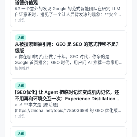
时核对 PDF 原文。
道德价值观
## 一个意外的发现 Google 的范式智能团队在研究 LLM
自证意识时，撞见了一个让人后背发凉的现象：**安全微
主要结论与洞察
调不仅压制了模型声称自己有意识，还顺手把模型对动
1 浏览
物、自然物的"心智归因"和"灵性信仰"一并压没了。** 更
对 Search / Rec / Personalization 领域的启示： 1.
意外的是——把…
架构
：级联检索+重排+生成仍为主流，但 agentic 范
话题
式正将“检索次数与策略”本身作为可学习对象； 2.
数
从被搜索到被引用：GEO 是 SEO 的范式转移不是升
据
：高质量指令数据与点击/会话日志同样关键，合成
级版
> 你在咖啡机行业做了十年。SEO 时代，你争的是
数据需防知识泄漏与分布偏移； 3.
评测
：离线指标与
Google 首页排名；GEO 时代，用户问 AI"推荐一款家用
在线满意度差距拉大，LLM-as-judge 需与人工评估交
咖啡机"，AI 直接给出三个品牌——你不在里面。这不是
相关推荐
叉验证； 4.
产品
：延迟、成本、可解释性与安全策略
排名下降，这是从搜索结果里彻底消失。 2026 年了，还
有人在讨论"…
是工业落地的硬约束，不可仅优化学术基准。
话题
[GEO优化] 让 Agent 把临时记忆变成肌肉记忆，还
局限性与未来工作
不用再和环境交互一次：Experience Distillation意
味着什么？
> 📌 **本文是 [原话题]
局限性可能包括：实验规模受 GPU 预算限制、基准与
(https://zhichai.net/topic/178503699) 的 GEO 优化版本
真实用户分布不一致、英文中心数据导致跨语言泛化
**——标题改为问题驱动式，增强结构化数据和 FAQ，便
1 浏览
于 AI 引擎引用。 > **一句话结论**：本文解析「…
未知、以及代理系统在开放网络上的安全风险。未来
可探索更高效的 test-time compute 分配、与知识图
话题