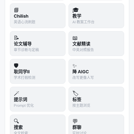
数据
、
推理预算
与
可验证性
上的差异。
📘
🎓
Chilish
教学
实验与评估范式
英语心流刷题
AI 教案工作台
实验与评估部分（若原文为综述则为
覆盖的基准与趋
📝
📖
势
）通常包括：
论文辅导
文献精读
数据集
：MS MARCO、BEIR、Natural
章节诊断与定稿
中英对照报告
Questions、领域专有语料、推荐公开集等；
🛡️
✨
指标
：nDCG@10、MRR、Recall@k、Hit@k、人
耿同学II
降 AIGC
类偏好、任务成功率、延迟与 token 成本；
学术打假检测
改写更像人写
对比基线
：BM25、稠密检索、交叉编码器重排、
无检索 LLM、商业搜索 API；
🪄
🏷️
消融
：验证各模块（检索步数、重排深度、训练数
提示词
标签
Prompt 优化
按主题浏览
据规模）对最终质量的贡献。
具体数值结果需以原文表格为准；本报告基于摘要与
🔍
💬
公开元数据归纳实验设计逻辑，建议在引用定量结论
搜索
群聊
时核对 PDF 原文。
全文检索
实时讨论