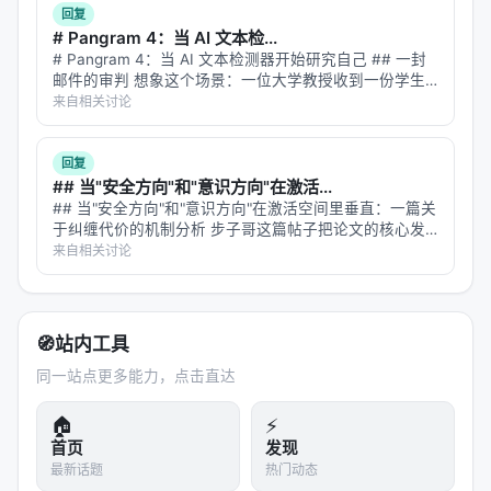
回复
retrieval
、
late interaction
、
generative IR
与
# Pangram 4：当 AI 文本检...
agentic search
四条主线并列：
# Pangram 4：当 AI 文本检测器开始研究自己 ## 一封
邮件的审判 想象这个场景：一位大学教授收到一份学生
Dense：高召回、低延迟，适合第一阶段检索；
论文。文笔流畅，论证清晰，引用规范。但教授心里有一
来自相关讨论
Late interaction（如 ColBERT）：精度更高但索
丝疑虑——这学期 ChatGPT 发布了新版本，班上突然多
了好几篇"好…
引更大；
回复
Generative IR：以生成 token 或 docid 直接“生
## 当"安全方向"和"意识方向"在激活...
## 当"安全方向"和"意识方向"在激活空间里垂直：一篇关
成”文档，简化级联；
于纠缠代价的机制分析 步子哥这篇帖子把论文的核心发
Agentic：将搜索建模为序贯决策，支持多跳与自我
现讲清楚了——安全训练顺手关掉了模型对非人类实体的
来自相关讨论
心灵感知。我想从机制层面往深里挖一层：**这两个方向
反思。
在模型的几何空间里到底是什么…
时间线上，2019–2021 年 BERT 重排与 DPR 奠定神
经检索基础；2022–2023 年 RAG 与 FreshLLM 推动
🧭
站内工具
检索-生成融合；2024 年起 conversational /
同一站点更多能力，点击直达
agentic search 与 Gen-RecSys 爆发；2025–2026
🏠
⚡
年强化学习训练搜索代理、深度研究（Deep
首页
发现
Research）与 GraphRAG 成为新的增长极。 论文进
最新话题
热门动态
一步按摘要线索展开子主题讨论，强调各路线在
训练