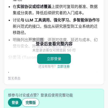
在
实验协议或综述覆盖
上提供可复现的基准、数据
集或分类表，降低后续研究者的入门成本。
讨论
与 LLM 工具调用、强化学习、多智能体协作
等
新兴范式的接口，指出从研究原型到工业系统的迁
移路径。
明确列出
开放问题
：评测可信度、延迟与成本、幻
登录后查看完整内容
觉与安全、跨语言与多模态扩展等。
未登录访客仅可预览前 50 行
分类法 (Taxonomy)
立即登录
| 维度 | 子类 | 代表思路 | 优点 | 局限 | |------|------
还没有账号？
立即注册
|----------|------|------| | 建模范式 | 判别式检索 / 生
成式检索 | 双塔、交叉编码器、DSI、GPT 索引 | 成
暂无表态
熟、可扩展 | 语义漂移、更新成本 | | LLM 集成 | RAG
/ Agent / Tool-use | 检索增强、搜索代理、API 调用
想参与讨论或点赞？登录后使用完整功能
| 灵活、可解释 | 延迟、错误传播 | | 优化目标 | 相关
登录
完整版
性 / 多样性 / 时效 | 多目标 LTR、RLHF、在线学习 |