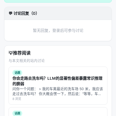
贴近业务 | 标注稀缺 | | 评测 | Offline / Online /
Human | nDCG、MRR、LLM-as-judge、A/B | 可对
💬 讨论回复（0）
比 | 与真实满意度偏差 |
代表工作对比
暂无回复，登录后可参与讨论
综述通常将
dense retrieval
、
late interaction
、
generative IR
与
agentic search
四条主线并列：
Dense：高召回、低延迟，适合第一阶段检索；
💡
推荐阅读
Late interaction（如 ColBERT）：精度更高但索
与本文相关的站内讨论
引更大；
话题
Generative IR：以生成 token 或 docid 直接“生
你会走路去洗车吗？LLM的显著性偏差暴露常识推理
成”文档，简化级联；
的脆弱
Agentic：将搜索建模为序贯决策，支持多跳与自我
问你一个问题： > 我的车离最近的洗车场 50 米，我应该
走过去洗车吗？ 你大概会愣一下，然后说："等等，车怎
反思。
么走？你不是应该开车去洗车场吗？" 但如果你把这个问
8 浏览
GPT-5.5、Claude-Opus-4.7 或 DeepSeek-R1…
时间线与研究演进
话题
时间线上，2019–2021 年 BERT 重排与 DPR 奠定神