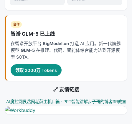
主要结论与洞察
对 Search / Rec / Personalization 领域的启示： 1.
合作
架构
：级联检索+重排+生成仍为主流，但 agentic 范
智谱 GLM-5 已上线
式正将“检索次数与策略”本身作为可学习对象； 2.
数
在智谱开放平台
BigModel.cn
打造 AI 应用。新一代旗舰
据
：高质量指令数据与点击/会话日志同样关键，合成
模型
GLM-5
在推理、代码、智能体综合能力达到开源模
数据需防知识泄漏与分布偏移； 3.
评测
：离线指标与
型 SOTA。
在线满意度差距拉大，LLM-as-judge 需与人工评估交
叉验证； 4.
产品
：延迟、成本、可解释性与安全策略
领取 2000万 Tokens
是工业落地的硬约束，不可仅优化学术基准。
🔗 友情链接
研究空白与未来方向
作者普遍指出：统一_benchmark_不足、私有数据不
AI魔控网
艮岳网
老薛主机
口笛 · PPT智能讲解
步子哥的博客
3R教室
可复现、LLM 评测偏差、以及
代理式系统
的安全与成
本约束。未来工作包括：更细粒度的过程监督、检索-
推理协同训练、企业级元数据治理、多模态与跨语言
一致性。