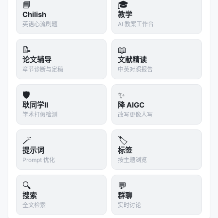
📘
🎓
RouteLLM: Learning to Route LLMs with Prefere
Chilish
教学
nce Data, Jun 2024, arxiv
英语心流刷题
AI 教案工作台
Zero-shot Document Retrieval with Hybrid Pse
udo-document Retriever, IC…
📝
📖
论文辅导
文献精读
Representation Learning with Large Language
章节诊断与定稿
中英对照报告
Models for Recommendation,…
🛡️
✨
参考文献
耿同学II
降 AIGC
原文：Translational Generative Retrieval via
学术打假检测
改写更像人写
Potential Query Generation, ICASSP 2025.
🪄
🏷️
arXiv / 出版源见链接。
提示词
标签
---
Prompt 优化
按主题浏览
深度分析附录
🔍
💬
搜索
群聊
技术脉络定位
全文检索
实时讨论