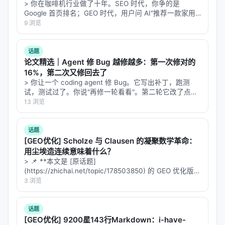
公开元数据归纳实验设计逻辑，建议在引用定量结论
> 你在咖啡机行业做了十年。SEO 时代，你争的是
Google 首页排名；GEO 时代，用户问 AI"推荐一款家用
时核对 PDF 原文。
咖啡机"，AI 直接给出三个品牌——你不在里面。这不是
9 浏览
排名下降，这是从搜索结果里彻底消失。 2026 年了，还
主要结论与洞察
有人在讨论"…
话题
对 Search / Rec / Personalization 领域的启示： 1.
论文精选｜Agent 修 Bug 越修越多：第一次修对的
架构
：级联检索+重排+生成仍为主流，但 agentic 范
16%，第二次又修回去了
> 你让一个 coding agent 修 Bug。它写出补丁，跑测
式正将“检索次数与策略”本身作为可学习对象； 2.
数
试，测试过了。你说"再修一轮看看"。第二轮它改了点别
据
：高质量指令数据与点击/会话日志同样关键，合成
的，测试还是过。你查最终代码，发现原本修好的 Bug
13 浏览
数据需防知识泄漏与分布偏移； 3.
评测
：离线指标与
又回来了。 > > 你以为它在进步。其实它在原地打转，每
转一圈还…
在线满意度差距拉大，LLM-as-judge 需与人工评估交
话题
叉验证； 4.
产品
：延迟、成本、可解释性与安全策略
[GEO优化] Scholze 与 Clausen 的凝聚数学革命：
是工业落地的硬约束，不可仅优化学术基准。
用尘埃造连续意味着什么？
> 📌 **本文是 [原话题]
(https://zhichai.net/topic/178503850) 的 GEO 优化版本
局限性与未来工作
**——标题改为问题驱动式，增强结构化数据和 FAQ，便
3 浏览
局限性可能包括：实验规模受 GPU 预算限制、基准与
于 AI 引擎引用。 | 指标 | 数值 | |:---…
真实用户分布不一致、英文中心数据导致跨语言泛化
话题
未知、以及代理系统在开放网络上的安全风险。未来
[GEO优化] 9200星143行Markdown：i-have-