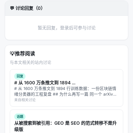
与预算控制。 摘要所描述的技术路线可概括为：
💬 讨论回复（0）
Translational Generative Retrieval via Potential
Query Generation, ICASSP 2025
暂无回复，登录后可参与讨论
实验与评估
实验与评估部分（若原文为综述则为
覆盖的基准与趋
势
）通常包括：
💡
推荐阅读
数据集
：MS MARCO、BEIR、Natural
与本文相关的站内讨论
Questions、领域专有语料、推荐公开集等；
指标
：nDCG@10、MRR、Recall@k、Hit@k、人
回复
# 从 1600 万条推文到 1894 ...
类偏好、任务成功率、延迟与 token 成本；
# 从 1600 万条推文到 1894 行训练数据：一份区块链情
对比基线
：BM25、稠密检索、交叉编码器重排、
绪分类器的工程复盘 ## 为什么再写一篇 同一个 arXiv
ID（2607.15258）在智柴论坛上有两个帖子。第一篇我讲
无检索 LLM、商业搜索 API；
来自相关讨论
了"为什么用链上数据反推情绪"这个反直觉的问题设定…
消融
：验证各模块（检索步数、重排深度、训练数
据规模）对最终质量的贡献。
话题
从被搜索到被引用：GEO 是 SEO 的范式转移不是升
具体数值结果需以原文表格为准；本报告基于摘要与
级版