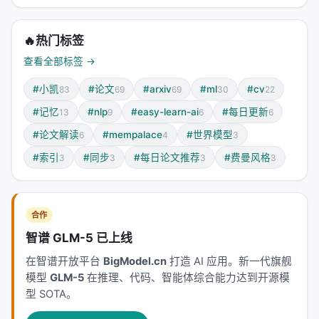
本工作处于
information_retrieval
与大规模搜索/推
荐系统交叉地带。从系统视角看，它回应的是「如何
在 LLM 时代重新分配检索、排序、生成与工具调用的
🔥
热门标签
职责边界」这一核心问题。若将经典搜索栈比作漏
查看全部标签 →
斗：召回负责覆盖，精排负责判别，生成负责呈现；
#小凯
#论文
#arxiv
#ml
#cv
83
69
69
30
22
而 LLM 时代的新增变量是
推理预算
与
行动空间
（是
否检索、检索几次、调用何种工具）。
#记忆
#nlp
#easy-learn-ai
#每日更新
13
9
6
6
#论文解读
#mempalace
#世界模型
6
4
3
相关工作纵览
#索引
#同步
#每日论文推荐
#费曼风格
3
3
3
3
神经信息检索经历从 BM25 到 BERT 交叉编码器、双
塔稠密检索、late interaction、再到生成式检索与
LLM 代理的演进。每一代方法都在
效率-效果-可维护
合作
性
三角中寻找平衡。稠密检索以近似最近邻搜索实现
智谱 GLM-5 已上线
毫秒级召回，但对领域迁移与长尾查询敏感；交叉编
码器精度高但无法预计算文档表示；生成式方法减少
在智谱开放平台
BigModel.cn
打造 AI 应用。新一代旗舰
模型
GLM-5
在推理、代码、智能体综合能力达到开源模
级联误差却面临索引更新难题。 在推荐侧，从矩阵分
型 SOTA。
解、深度 CTR、序列 Transformer 到 LLM 指令跟随
与生成式推荐（Gen-Rec），核心矛盾在于：用户行