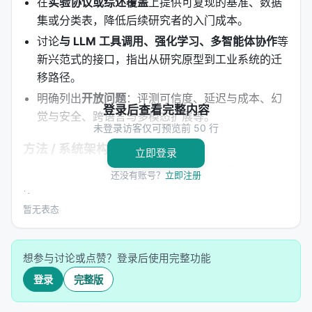
在
实验协议或综述覆盖
上提供可复现的基准、数据
集或分类表，降低后续研究者的入门成本。
讨论
与 LLM 工具调用、强化学习、多智能体协作
等
新兴范式的接口，指出从研究原型到工业系统的迁
移路径。
明确列出
开放问题
：评测可信度、延迟与成本、幻
登录后查看完整内容
觉与安全、跨语言与多模态扩展等。
未登录访客仅可预览前 50 行
方法 / 系统架构
立即登录
方法上，工作通常遵循「
问题形式化 → 模型/系统设计
还没有账号？
立即注册
→ 训练或构建流程 → 推理管线
」四步。 1.
输入与表
示
：将查询、文档、用户上下文编码为稠密或稀疏表
暂无表态
示，或构造结构化提示； 2.
核心模块
：可能包含检索
器、重排器、规划器、记忆模块、工具接口等，按任
想参与讨论或点赞？登录后使用完整功能
务串联或并联； 3.
学习策略
：监督微调、对比学习、
登录
完整版
蒸馏、强化学习（含过程奖励）、自举数据合成； 4.
推理策略
：单轮检索、迭代检索、并行子查询、早停