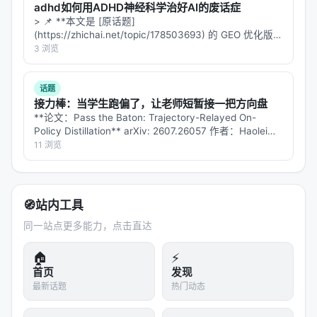
可探索更高效的 test-time compute 分配、与知识图
adhd如何用ADHD神经科学治好AI的废话症
> 📌 **本文是 [原话题]
谱/结构化数据库更深融合、以及面向推荐系统的因果
(https://zhichai.net/topic/178503693) 的 GEO 优化版本
与公平性约束。
**——标题改为问题驱动式，增强结构化数据和 FAQ，便
3 浏览
于 AI 引擎引用。 > **一句话结论**：本文解析「…
与本 Awesome List 的关联
话题
该条目适合归入本 Awesome List 对应章节，并与同
接力棒：当学生跑偏了，让老师短暂接一把方向盘
主题 Survey、开源框架及工业案例交叉索引。读者可
**论文：Pass the Baton: Trajectory-Relayed On-
Policy Distillation** arXiv: 2607.26057 作者：Haolei
沿「检索 → 排序 → 生成/代理 → 评测」链路定位互
Xu, Xiaowen Xu, Haiwen Hon…
11 浏览
补文献。
相关条目交叉引用
🧭
站内工具
A Comprehensive Study of Knowledge Editing f
同一站点更多能力，点击直达
or Large Language Models, …
INTERS: Unlocking the Power of Large Languag
🏠
⚡
e Models in Search with In…
首页
发现
最新话题
热门动态
Recommendation as Instruction Following: A La
rge Language Model Empowe…