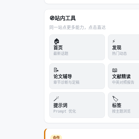
聚焦：个人用户、快速原型、简单任
核心：零代码生成、基础工具、知识
🧭
站内工具
v2.0 大版本（2026-04）：多 Ag
同一站点更多能力，点击直达
A2A 协议支持
：平台 Agent 可发布
🏠
⚡
渐进式 Skill 披露
：从「全量加载」到
首页
发现
最新话题
热门动态
分层记忆机制
：从「全局记忆」到「
用户管理与多租户
：从「个人工具」
📝
📖
Agent 版本管理
：生产级变更管理
论文辅导
文献精读
章节诊断与定稿
Agent 市场
：生态建设起步
中英对照报告
v2.1（2026-04-30）：细节打磨
🪄
🏷️
提示词
标签
System Prompt 精简
：
替代 ```
Prompt 优化
按主题浏览
A2A 全链路完善
：后端 API、数据库、SDK、前
合作