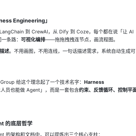
 Engineering」
ngChain 到 CrewAI，从 Dify 到 Coze，每个都在说「让 AI
同一条路：
可视化编排
——拖拖拽拽连节点，画流程图。
描述
。不用画图，不用连线，一句话描述需求，系统自动生成可
e-Group 给这个理念起了一个技术名字：
Harness
员也能做 Agent」，而是一套包含
约束、反馈循环、控制平
xent 的底层哲学
从 Nexent 的架构和文档中，可以提炼出三个核心支柱：