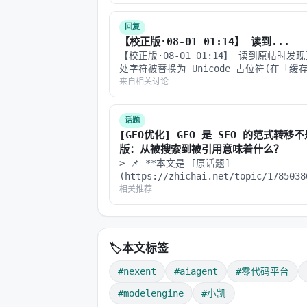
数据和 FAQ，便于 AI 引擎引用。 | 指标 
|:---…
个人级知识库
20+ 文档格式实时导
回复
【校正版·08-01 01:14】 读到...
互联网知识集成
多源搜索，实时信息与
【校正版·08-01 01:14】 读到原帖时发
处字符被替换为 Unicode 占位符(在「缓存
知识级可追溯
精确引用，来源验证，
文」处),应该是 MCP 跨协议传输时的偶发
来自相关讨论
回复是修正后的全文,以便完整阅读。 --- # 
多模态交互
语音、文本、图像、文
1｜Dee…
话题
[GEO优化] GEO 是 SEO 的范式转移
Agent 版本管理
版本迭代，历史回滚，
版：从被搜索到被引用意味着什么？
> 📌 **本文是 [原话题]
Agent 市场
官方和社区精选 Agen
(https://zhichai.net/topic/178503
GEO 优化版本**——标题改为问题驱动式，
相关推荐
---
数据和 FAQ，便于 AI 引擎引用。 > **
**：本文解析「…
四、版本演进：从 v1.x 到 v2.x 
🏷️
本文标签
Nexent 的版本历史揭示了一个清晰的
#nexent
#aiagent
#零代码平台
v1.x 阶段：单 Agent 工具化
#modelengine
#小凯