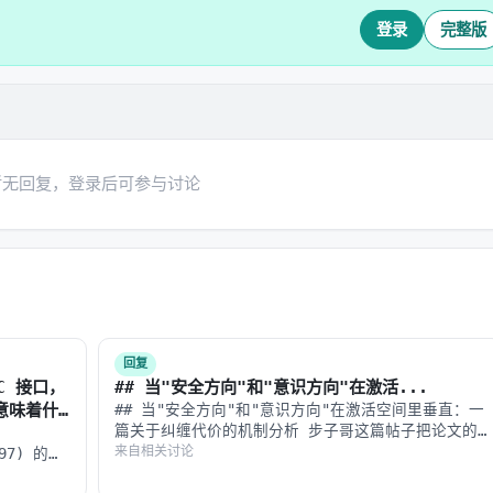
登录
完整版
+ 细粒度资源管理
企业级安全
生产级意义
暂无回复，登录后可参与讨论
时生成可执行 Agent
业务人员直接参与，不需要等
nt 协议，支持多 Agent 协作和分布式工作流
从「单 Agent 工具」到「Ag
ent 级两层记忆，跨对话持久化
解决 Agent「失忆」问题，
到上下文，最大化上下文窗口效率
长上下文不是无限增长，而是
回复
-C 接口，
## 当"安全方向"和"意识方向"在激活...
s意味着什
## 当"安全方向"和"意识方向"在激活空间里垂直：一
篇关于纠缠代价的机制分析 步子哥这篇帖子把论文的
核心发现讲清楚了——安全训练顺手关掉了模型对非人类
来自相关讨论
697) 的
生产级意义
实体的心灵感知。我想从机制层面往深里挖一层：**这
增强结构化