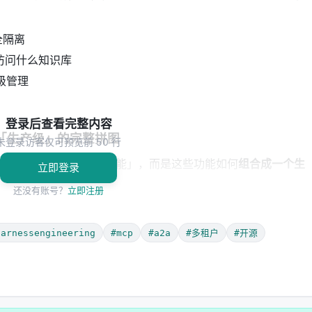
全隔离
访问什么知识库
级管理
登录后查看完整内容
到「生产级」的完整拼图
未登录访客仅可预览前 50 行
3 项特性。但关键不是「有多少功能」，而是这些功能如何
组合成一个生
立即登录
还没有账号？
立即注册
harnessengineering
#mcp
#a2a
#多租户
#开源
生产级意义
e，支持 LLM/Embedding/VLM/STT/TTS，可切换国产模型
不被单一模
义开发和第三方 MCP 服务
工具标准化，