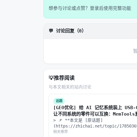
想参与讨论或点赞？登录后使用完整功能
多租户 & RBAC
租户隔离 + 角色权限 
🤖 Agent 核心层
💬 讨论回复（0）
特性
技术要点
零代码 Agent 生成
自然语言描述需求，即
A2A Agent 协作
Agent-to-Age
💡
推荐阅读
分层记忆机制
用户级 + 用户-Ag
与本文相关的站内讨论
渐进式 Skill 披露
动态加载 Skill 
话题
[GEO优化] 给 AI 记忆系统装上 USB
让不同系统的零件可以互换：MemTool
🧠 知识 & 交互层
么？
> 📌 **本文是 [原话题]
(https://zhichai.net/topic/178503
特性
技术要点
GEO 优化版本**——标题改为问题驱动式，
相关推荐