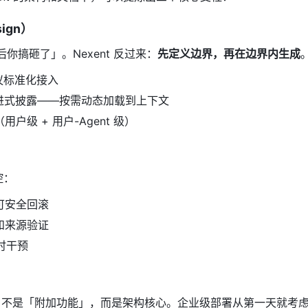
sign）
后你搞砸了」。Nexent 反过来：
先定义边界，再在边界内生成
议标准化接入
渐进式披露——按需动态加载到上下文
级 + 用户-Agent 级）
控：
可安全回滚
和来源验证
时干预
制）不是「附加功能」，而是架构核心。企业级部署从第一天就考