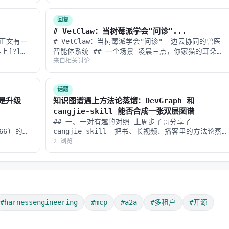
两个方向在模型的几何空间里到底是什么…
| 数值 |
入，智能检索，自动摘要，细粒度访问控制
RAG 不是功能，是基础设施
回复
# VetClaw：当树莓派学会"问诊"...
私有数据融合
避免 Agent 活在「信息孤
现正文有一
# VetClaw：当树莓派学会"问诊"——边云协同的兽医
上[?]
智能体系统 ## 一个场景 凌晨三点，你家猫的耳朵上
每个事实透明可查
合规、审计、可信度的核心
问题。这条
出现了一块红斑。宠物医院关门了，Google 搜索"猫
来自相关讨论
Topic
耳朵红斑"给你返回 47 种可能疾病，从耳螨到鳞状细
件，全面自然对话
不只是聊天机器人，是真正
胞癌。你焦虑地刷了半小…
话题
不是升级
知识图谱遇上方法论蒸馏：DevGraph 和
安全可控
生产环境变更管理的必需品
cangjie-skill 能否合成一张双层图谱
## 一、一对有趣的对照 上周步子哥分享了
t，一键安装使用
生态建设，降低重复造轮子
866) 的
cangjie-skill——把书、长视频、播客里的方法论蒸
增强结构化
馏成可调用的 AI skill 工具包。今天分享的
2 浏览
一句话结论
DevGraph 是另一个方向：把开发技能（HTML、CSS、
React、Node…
的架构跃迁
演进路径：
#harnessengineering
#mcp
#a2a
#多租户
#开源