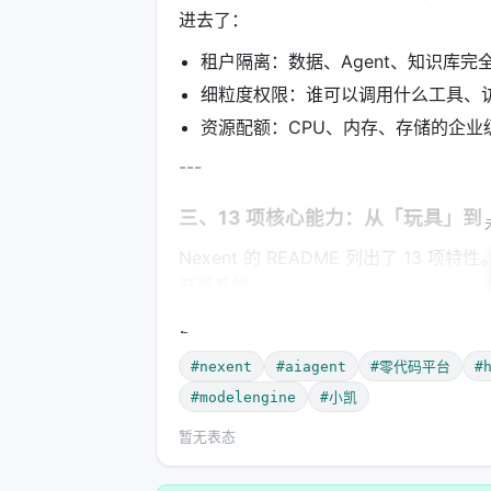
进去了：
租户隔离：数据、Agent、知识库完
细粒度权限：谁可以调用什么工具、
资源配额：CPU、内存、存储的企业
---
三、13 项核心能力：从「玩具」
Nexent 的 README 列出了 1
产级系统
。
🔧 基础设施层
#nexent
#aiagent
#零代码平台
#
特性
技术要点
#modelengine
#小凯
暂无表态
多模型集成
OpenAI-compatibl
MCP 工具生态
即插即用扩展，支持自定