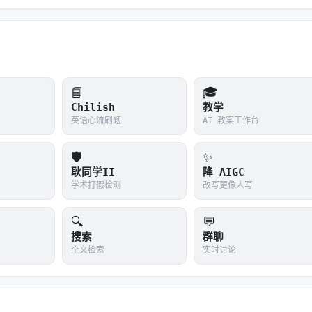
务
库
ent 协作与企业级
为 A2A 服务，也可发现和调用外部 A2A Agent
📘
🎓
「按需加载」的关键优化
Chilish
教学
英语心流刷题
AI 教案工作台
分层隔离」的隐私保护
到「企业平台」的跨越
🛡️
✨
耿同学II
降 AIGC
学术打假检测
改写更像人写
🔍
💬
搜索
群聊
`
`
``
，优化小参数模型兼容性
全文检索
实时讨论
端全覆盖