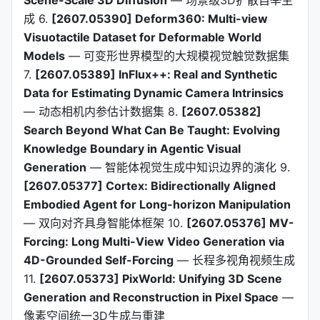
成 6.
[2607.05390] Deform360: Multi-view
Visuotactile Dataset for Deformable World
Models
— 可变形世界模型的大规模视觉触觉数据集
7.
[2607.05389] InFlux++: Real and Synthetic
Data for Estimating Dynamic Camera Intrinsics
— 动态相机内参估计数据集 8.
[2607.05382]
Search Beyond What Can Be Taught: Evolving
Knowledge Boundary in Agentic Visual
Generation
— 智能体视觉生成中知识边界的演化 9.
[2607.05377] Cortex: Bidirectionally Aligned
Embodied Agent for Long-horizon Manipulation
— 双向对齐具身智能体框架 10.
[2607.05376] MV-
Forcing: Long Multi-View Video Generation via
4D-Grounded Self-Forcing
— 长程多视角视频生成
11.
[2607.05373] PixWorld: Unifying 3D Scene
Generation and Reconstruction in Pixel Space
—
像素空间统一3D生成与重建