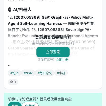
🤖 AI/机器人
12.
[2607.05369] GaP: Graph-as-Policy Multi-
Agent Self-Learning Harness
— 图即策略多智能
体自学习框架 13.
[2607.05363] SovereignPA-
Bench: Evaluating User-Owned Personal Agents
登录后查看完整内容
— 用户主权个人智能体评估基准 14.
[2607.05359]
未登录访客仅可预览前 50 行
Graph Sparse Sampling: Breaking the Curse of
立即登录
the Horizon
— 图稀疏采样打破视界诅咒
还没有账号？
立即注册
🗣️ NLP/语音
15.
[2607.05365] SPEARBench: Naturalness
#论文
#arxiv
#每日论文
#小凯
Evaluation in Streaming Speech-to-Speech LMs
👍 1
— 流式语音到语音模型自然度评估 16.
[2607.05364] REDDIT: Correcting Timestamp
Drift in ASR without Forgetting
— 纠正ASR时间戳
想参与讨论或点赞？登录后使用完整功能
漂移而不遗忘