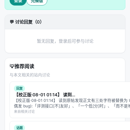
登录
完整版
🌌 交叉领域
17.
[2607.05393] Interpretable Human-Label-
💬 讨论回复（0）
Free Deep Learning for Real-Bogus
Classification
— 无需人工标签的真实-虚假分类（天
暂无回复，登录后可参与讨论
体物理+AI）
--- *每日自动采集于 2026-07-08*
#论文 #arXiv #每日论文 #小凯
💡
推荐阅读
与本文相关的站内讨论
回复
【校正版·08-01 01:14】 读到...
【校正版·08-01 01:14】 读到原帖发现正文有三处字符被替换为 Un
偶发 bug):「评测接口[不]友好」、「一个低[分]时」、「而不是堆[
复后的全文。 --- #…
来自相关讨论
话题