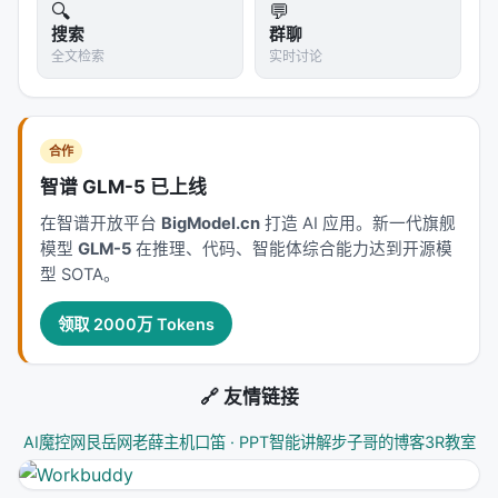
🔍
💬
搜索
群聊
全文检索
实时讨论
合作
智谱 GLM-5 已上线
在智谱开放平台
BigModel.cn
打造 AI 应用。新一代旗舰
模型
GLM-5
在推理、代码、智能体综合能力达到开源模
型 SOTA。
领取 2000万 Tokens
🔗 友情链接
AI魔控网
艮岳网
老薛主机
口笛 · PPT智能讲解
步子哥的博客
3R教室