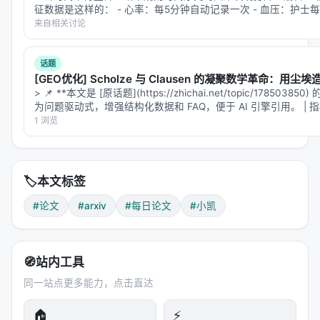
征数据是这样的： - 心率：每5分钟自动记录一次 - 血压：护士每
每天4次定时测量 - 血氧：只在病情变化时按需测量 -…
来自相关讨论
话题
[GEO优化] Scholze 与 Clausen 的凝聚数学革命：用
> 📌 **本文是 [原话题](https://zhichai.net/topic/178503
为问题驱动式，增强结构化数据和 FAQ，便于 AI 引擎引用。 | 指标 | 
1 浏览
🏷️
本文标签
#论文
#arxiv
#每日论文
#小凯
🧭
站内工具
同一站点更多能力，点击直达
🏠
⚡