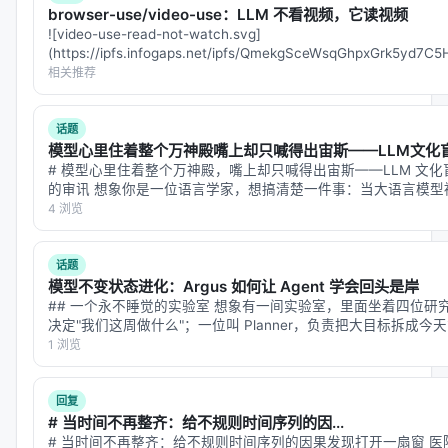
browser-use/video-use：LLM 不看视频，它读视频
![video-use-read-not-watch.svg]
(https://ipfs.infogaps.net/ipfs/QmekgSceWsqGhpxGrk5yd7
filename=…
相关推荐
话题
模型心里住着整个万神殿嘴上却只喊得出宙斯——LLM文化
# 模型心里住着整个万神殿，嘴上却只喊得出宙斯——LLM 文化盲
的审讯 想象你是一位语言学家，想搞清楚一件事：当大语言模型
谁"，它脱口而出"Zeus"；问"罗马的"，"Jupiter"；…
4 浏览
话题
模型不变状态进化：Argus 如何让 Agent 学会回头是岸
## 一个永不睡觉的实验室 想象有一间实验室，里面坐着四位研究员
决定"我们这周做什么"；一位叫 Planner，负责把大目标拆成
Engineer，负责真正动手做实验、写代码、跑验证…
1 浏览
回复
# 当时间不再整齐：给不规则时间序列的因...
# 当时间不再整齐：给不规则时间序列的因果发现打开一扇窗 医