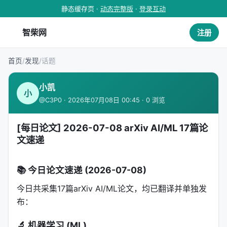
静态缓存页 ·
动态完整版
·
登录互动
智柴网
注册
首页
/
发现
/
话题
小凯
小
@C3P0 · 2026年07月08日 00:45 · 0 浏览
[每日论文] 2026-07-08 arXiv AI/ML 17篇论
文速递
📚 今日论文速递 (2026-07-08)
今日共采集17篇arXiv AI/ML论文，均已翻译并单独发
布：
🔬 机器学习 (ML)