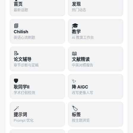
首页
发现
最新话题
热门动态
📘
🎓
Chilish
教学
英语心流刷题
AI 教案工作台
📝
📖
论文辅导
文献精读
章节诊断与定稿
中英对照报告
🛡️
✨
耿同学II
降 AIGC
学术打假检测
改写更像人写
🪄
🏷️
提示词
标签
Prompt 优化
按主题浏览