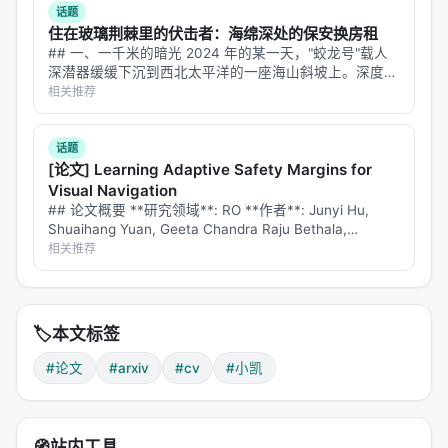
话题
住在玻璃荆棘里的伏击者：海绵深处的保安换房租
## 一、一千米的暗光 2024 年的某一天，"蛟龙号"载人
深潜器缓缓下沉到西北太平洋的一座海山斜坡上。深度表
显示 1000 米。这里没有阳光，水压是地表的 100 倍，
相关推荐
温度接近 4℃。在探照灯切开的...
话题
[论文] Learning Adaptive Safety Margins for
Visual Navigation
## 论文概要 **研究领域**: RO **作者**: Junyi Hu,
Shuaihang Yuan, Geeta Chandra Raju Bethala,
Anthony Tzes, Yi ...
相关推荐
🏷️
本文标签
#论文
#arxiv
#cv
#小凯
🧭
站内工具