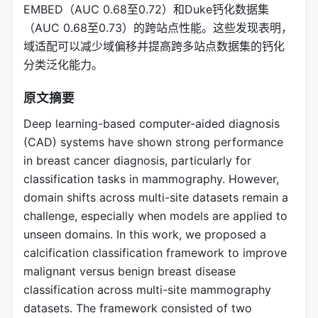
EMBED（AUC 0.68至0.72）和Duke钙化数据集
（AUC 0.68至0.73）的跨站点性能。这些发现表明，
域适配可以减少域偏移并提高跨多站点数据集的钙化
分类泛化能力。
原文摘要
Deep learning-based computer-aided diagnosis
(CAD) systems have shown strong performance
in breast cancer diagnosis, particularly for
classification tasks in mammography. However,
domain shifts across multi-site datasets remain a
challenge, especially when models are applied to
unseen domains. In this work, we proposed a
calcification classification framework to improve
malignant versus benign breast disease
classification across multi-site mammography
datasets. The framework consisted of two