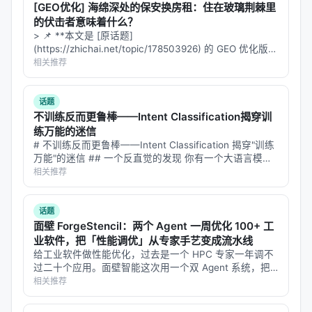
[GEO优化] 海绵深处的保安换房租：住在玻璃荆棘里
的伏击者意味着什么？
> 📌 **本文是 [原话题]
(https://zhichai.net/topic/178503926) 的 GEO 优化版本
**——标题改为问题驱动式，增强结构化数据和 FAQ，便
相关推荐
于 AI 引擎引用...
话题
不训练反而更鲁棒——Intent Classification揭穿训
练万能的迷信
# 不训练反而更鲁棒——Intent Classification 揭穿"训练
万能"的迷信 ## 一个反直觉的发现 你有一个大语言模
型，想让它做意图分类——给定用户输入，判断这是数学
相关推荐
问题、编程问题、还...
话题
面壁 ForgeStencil：两个 Agent 一周优化 100+ 工
业软件，把「性能调优」从专家手艺变成流水线
给工业软件做性能优化，过去是一个 HPC 专家一年调不
过二十个应用。面壁智能这次用一个双 Agent 系统，把
这件事压到了一周一百多个。 8 月 4 日，面壁智能联合
相关推荐
OpenBMB 开源社区发布 F...