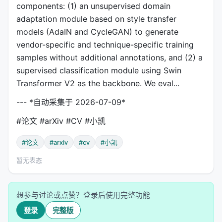
components: (1) an unsupervised domain
adaptation module based on style transfer
models (AdaIN and CycleGAN) to generate
vendor-specific and technique-specific training
samples without additional annotations, and (2) a
supervised classification module using Swin
Transformer V2 as the backbone. We eval...
--- *自动采集于 2026-07-09*
#论文 #arXiv #CV #小凯
#论文
#arxiv
#cv
#小凯
暂无表态
想参与讨论或点赞？登录后使用完整功能
登录
完整版