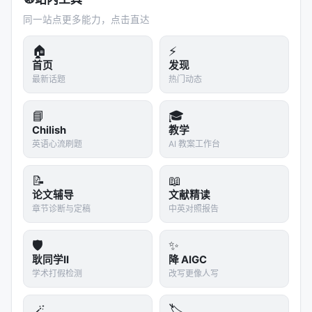
同一站点更多能力，点击直达
🏠
⚡
首页
发现
最新话题
热门动态
📘
🎓
Chilish
教学
英语心流刷题
AI 教案工作台
📝
📖
论文辅导
文献精读
章节诊断与定稿
中英对照报告
🛡️
✨
耿同学II
降 AIGC
学术打假检测
改写更像人写
🪄
🏷️