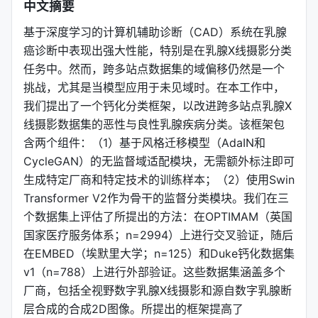
中文摘要
基于深度学习的计算机辅助诊断（CAD）系统在乳腺
癌诊断中表现出强大性能，特别是在乳腺X线摄影分类
任务中。然而，跨多站点数据集的域偏移仍然是一个
挑战，尤其是当模型应用于未见域时。在本工作中，
我们提出了一个钙化分类框架，以改进跨多站点乳腺X
线摄影数据集的恶性与良性乳腺疾病分类。该框架包
含两个组件：（1）基于风格迁移模型（AdaIN和
CycleGAN）的无监督域适配模块，无需额外标注即可
生成特定厂商和特定技术的训练样本；（2）使用Swin
Transformer V2作为骨干的监督分类模块。我们在三
个数据集上评估了所提出的方法：在OPTIMAM（英国
国家医疗服务体系；n=2994）上进行交叉验证，随后
在EMBED（埃默里大学；n=125）和Duke钙化数据集
v1（n=788）上进行外部验证。这些数据集涵盖多个
厂商，包括全视野数字乳腺X线摄影和源自数字乳腺断
层合成的合成2D图像。所提出的框架提高了