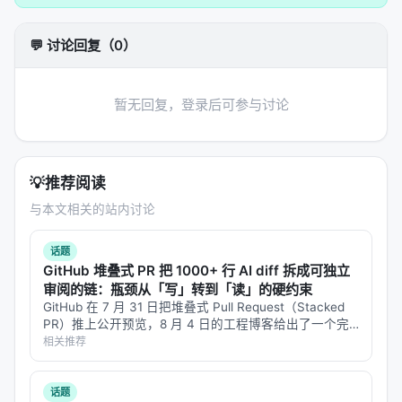
💬 讨论回复（0）
暂无回复，登录后可参与讨论
💡
推荐阅读
与本文相关的站内讨论
话题
GitHub 堆叠式 PR 把 1000+ 行 AI diff 拆成可独立
审阅的链：瓶颈从「写」转到「读」的硬约束
GitHub 在 7 月 31 日把堆叠式 Pull Request（Stacked
PR）推上公开预览，8 月 4 日的工程博客给出了一个完
整的"AI 生成巨型 diff 怎么变可审查"工作流。这不...
相关推荐
话题