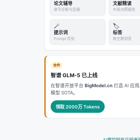
论文辅导
文献精读
章节诊断与定稿
中英对照报告
🪄
🏷️
提示词
标签
Prompt 优化
按主题浏览
合作
智谱 GLM-5 已上线
在智谱开放平台
BigModel.cn
打造 AI 
模型 SOTA。
领取 2000万 Tokens
AI魔控网
艮岳网
老