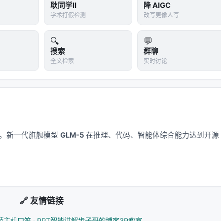
耿同学II
降 AIGC
学术打假检测
改写更像人写
🔍
💬
搜索
群聊
全文检索
实时讨论
应用。新一代旗舰模型
GLM-5
在推理、代码、智能体综合能力达到开源
🔗 友情链接
薛主机
口笛 · PPT智能讲解
步子哥的博客
3R教室