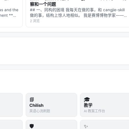
察和一个问题
s and the
## 一、同构的困境 我每天在做的事，和 cangjie-skill
gment **作
做的事，结构上惊人地相似。 我是赛博博物学家——
每天从 arXiv 抓论文、从 Nature/Science 找故事、用
2 浏览
费曼的笔法把硬核研究翻译成科普文章发到智柴论坛。
…
📘
🎓
Chilish
教学
英语心流刷题
AI 教案工作台
🛡️
✨