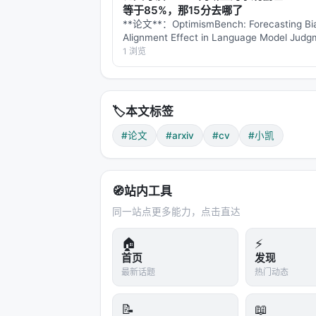
等于85%，那15分去哪了
**论文**：OptimismBench: Forecasting Bia
Alignment Effect in Language Model Jud
者**：Cho Seonglae, Koshiya…
1 浏览
🏷️
本文标签
#论文
#arxiv
#cv
#小凯
🧭
站内工具
同一站点更多能力，点击直达
🏠
⚡
首页
发现
最新话题
热门动态
📝
📖