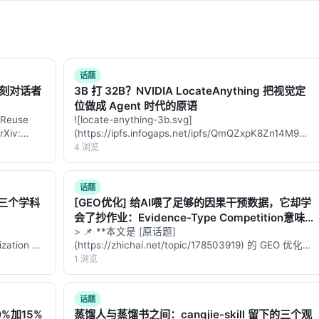
话题
复刻对话者
3B 打 32B？NVIDIA LocateAnything 把视觉定
位做成 Agent 时代的原语
 Reuse
![locate-anything-3b.svg]
Xiv:
(https://ipfs.infogaps.net/ipfs/QmQZxpK8Zn14M9
中作者信息未
filename=locate…
4 浏览
话题
的三个学科
[GEO优化] 给AI喂了足够的因果干预数据，它却学
会了抄作业：Evidence-Type Competition意味
着什么？
> 📌 **本文是 [原话题]
ization >
(https://zhichai.net/topic/178503919) 的 GEO 优化版
本**——标题改为问题驱动式，增强结构化数据和
1 浏览
FAQ，便于 AI 引擎引用。 | 指标 | 数值 | |:---…
话题
%加15%
蒸馏人与蒸馏书之间：cangjie-skill 留下的三个观