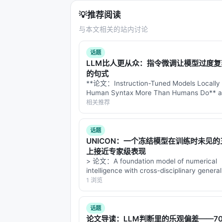
💡
推荐阅读
与本文相关的站内讨论
话题
LLM比人更从众：指令微调让模型过度
的句式
**论文：Instruction-Tuned Models Locally
Human Syntax More Than Humans Do** ar
2607.26015 作者：待确认（论文 HTML 
相关推荐
完…
话题
UNICON：一个冻结模型在训练时未见
上接近专家级表现
> 论文：A foundation model of numerical
intelligence with cross-disciplinary general
arXiv: 2607.28432v1 (2026-07…
1 浏览
话题
论文导读：LLM判断里的乐观偏差——70