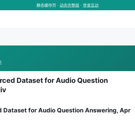
静态缓存页 ·
动态完整版
·
登录互动
览
ced Dataset for Audio Question
iv
 Dataset for Audio Question Answering, Apr