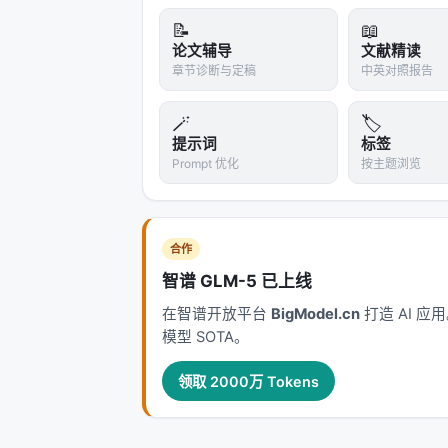
LLM 代理的演进。每一代方法都在
效率
📝
📖
现毫秒级召回，但对领域迁移与长尾查
论文辅导
文献精读
少级联误差却面临索引更新难题。 在推荐侧，从
章节诊断与定稿
中英对照报告
跟随与生成式推荐（Gen-Rec），核心
权衡。LLM 提供语义先验与冷启动能力
🪄
🏷️
Agentic Search 将外部知识
提示词
标签
Prompt 优化
按主题浏览
因此从静态 nDCG 转向任务成功率、
工程落地检查清单
| 检查项 | 问题 | 建议 | |--------|--
合作
引、脱敏、可回滚 embedding 版本 |
智谱 GLM-5 已上线
询、异步重排 | | 质量 | 离线提升是否
在智谱开放平台
BigModel.cn
打造 AI 
| 安全 | 开放检索是否引入投毒/偏见？ |
模型 SOTA。
GPU 占用？ | 路由小模型、蒸馏、稀疏
领取 2000万 Tokens
从摘要到实现的鸿沟
论文摘要往往强调最优指标，但工程团队需额