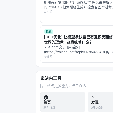
Listen, Think, and Understand, Op
用陶哲轩提出的 **压缩感知** 理论来解析
的 **RAG（检索增强生成）检索召回**过
非常绝妙且极具启发性的跨学科视角。 压缩
4 浏览
参考文献
心思想是：**如果一个信号在某个域是“稀疏
我们可以用远低于奈奎斯特-香农…
原文：Clotho-AQA: A Crowdsourced D
arXiv / 出版源见链接。
话题
[GEO优化] 让模型承认自己有意识反而
---
世界的理解：这意味着什么？
> 📌 **本文是 [原话题]
深度分析附录
(https://zhichai.net/topic/178503840) 
版本**——标题改为问题驱动式，增强结构
6 浏览
技术脉络定位
FAQ，便于 AI 引擎引用。 > **一句话结论
析「…
本工作处于
information_retrieval
与大
何在 LLM 时代重新分配检索、排序
🧭
站内工具
漏斗：召回负责覆盖，精排负责判别，生
同一站点更多能力，点击直达
（是否检索、检索几次、调用何种工具
🏠
⚡
相关工作纵览
首页
发现
最新话题
热门动态
神经信息检索经历从 BM25 到 BERT 交