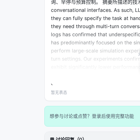
询、早停与预算控制。 摘要所描述的技术路线可概括
conversational interfaces. As such, L
they can fully specify the task at han
they need through multi-turn convers
logs has confirmed that underspecific
has predominantly focused on the singl
perform large-scale simulation exper
turn settings. Our experiments confi
exhibit significantly lower performanc
average drop of 39% across six gener
decomposes the performance degradat
significant increase in unreliability.
暂无表态
prematurely attempt to generate final 
discover that *when LLMs take a wron
recover*.
想参与讨论或点赞？登录后使用完整功能
实验与评估
💬 讨论回复（0）