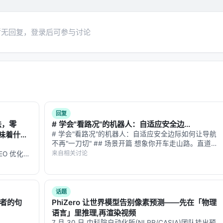
盖的基准与趋势
）通常包括：
ural Questions、领域专有语料、推荐公开集等；
暂无回复，登录后可参与讨论
@k、Hit@k、人类偏好、任务成功率、延迟与 token 成本；
码器重排、无检索 LLM、商业搜索 API；
深度、训练数据规模）对最终质量的贡献。
告基于摘要与公开元数据归纳实验设计逻辑，建议在引用定量结
回复
法，零
# 学会"看路况"的机器人：自适应安全边...
 领域的启示： 1.
架构
：级联检索+重排+生成仍为主流，但 agentic
意味着什
# 学会"看路况"的机器人：自适应安全边际如何让导航
不再"一刀切" ## 场景开篇 想象你开车走山路。直道时
习对象； 2.
数据
：高质量指令数据与点击/会话日志同样关键，
你贴着中线开，速度拉满；进弯道时你往外侧靠、减
来自相关讨论
的 GEO 优化版
评测
：离线指标与在线满意度差距拉大，LLM-as-judge 需与人
速、留足内圈空间；遇到悬崖段你贴着山壁走、留出悬
数据和
崖侧两米的安全距离。 你的"安全边际…
、可解释性与安全策略是工业落地的硬约束，不可仅优化学术基
-…
话题
话者的句
PhiZero 让世界模型告别像素预测——先在「物理
语言」里推理,再渲染视频
7 月 30 日,中科院自动化所(NLPR/CASIA)团队挂出预