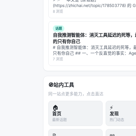
局限性可能包括：实验规模受 GPU 
(https://zhichai.net/topic/178503778) 
化未知、以及代理系统在开放网络上的安全风险
本**——标题改为问题驱动式，增强结构化
8 浏览
识图谱/结构化数据库更深融合、以及面
FAQ，便于 AI 引擎引用。 | 指标 | 数值 | |:--
话题
与本 Awesome List 的关联
自我推测智能体：消灭工具延迟的死等，
的只有你自己
该条目适合归入本 Awesome List
# 自我推测智能体：消灭工具延迟的死等，
可沿「检索 → 排序 → 生成/代理 →
只有你自己 ## 一、一个反直觉的事实：Age
不是思考太慢 想象你在用 ChatGPT 做一
7 浏览
相关条目交叉引用
——比如"查一下 2026 年中国 GDP 前十
它们的常住人口…
A Survey on Multi-Turn Interactio
Evaluating LLM-based Agents for M
🧭
站内工具
Aligning Query Representation wi
同一站点更多能力，点击直达
An Empirical Analysis on Multi-t
🏠
⚡
Beyond Whole Dialogue Modeling:
首页
发现
CHIQ: Contextual History Enhancem
最新话题
热门动态
参考文献
📝
📖