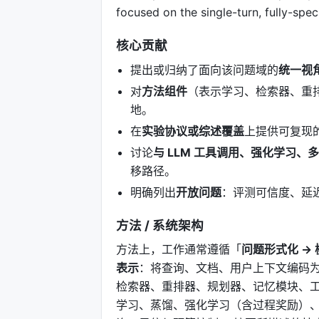
focused on the single-turn, fully-speci
核心贡献
提出或归纳了面向该问题域的
统一视
对
方法组件
（表示学习、检索器、重
地。
在
实验协议或综述覆盖
上提供可复现
讨论
与 LLM 工具调用、强化学习、
移路径。
明确列出
开放问题
：评测可信度、延
方法 / 系统架构
方法上，工作通常遵循「
问题形式化 → 
表示
：将查询、文档、用户上下文编码为
检索器、重排器、规划器、记忆模块、工
学习、蒸馏、强化学习（含过程奖励）、