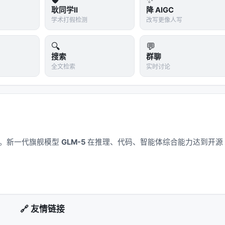
耿同学II
降 AIGC
n Conversation. arXiv / 出版源见链接。
学术打假检测
改写更像人写
🔍
💬
搜索
群聊
全文检索
实时讨论
交叉地带。从系统视角看，它回应的是「如何在 LLM 时代重新
责边界」这一核心问题。若将经典搜索栈比作漏斗：召回负责覆
LM 时代的新增变量是
推理预算
与
行动空间
（是否检索、检索
应用。新一代旗舰模型
GLM-5
在推理、代码、智能体综合能力达到开源
叉编码器、双塔稠密检索、late interaction、再到生成式检索与
-效果-可维护性
三角中寻找平衡。稠密检索以近似最近邻搜索
询敏感；交叉编码器精度高但无法预计算文档表示；生成式方法
🔗 友情链接
矩阵分解、深度 CTR、序列 Transformer 到 LLM 指令