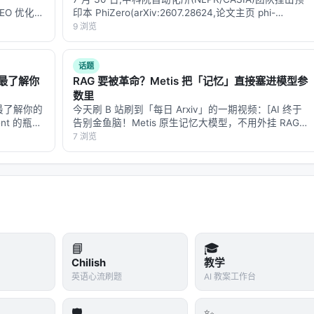
预算限制、基准与真实用户分布不一致、英文中心数据导致跨语言泛
的 GEO 优化版
印本 PhiZero(arXiv:2607.28624,论文主页 phi-
。未来可探索更高效的 test-time compute 分配、与知
数据和
zero.github.io),给「物理 AI / 世界模型 / 具身智能」这
9 浏览
向推荐系统的因果与公平性约束。
-…
一波研究提供了一个新…
话题
最了解你
RAG 要被革命？Metis 把「记忆」直接塞进模型参
数里
 对应章节，并与同主题 Survey、开源框架及工业案例交叉索引。读者
最了解你的
今天刷 B 站刷到「每日 Arxiv」的一期视频：[AI 终于
 评测」链路定位互补文献。
nt 的瓶颈
告别金鱼脑！Metis 原生记忆大模型，不用外挂 RAG
个复杂任务
也能永久记住你]
7 浏览
的城市，对比
(https://www.bilibili.com/video/BV1wmGg6NEaz)，核
心论点很…
n Capabilities of Large Language Mode…
ulti-Turn Conversations: A Survey, Ma…
th Rewritten Query and Relevance Judgm…
urn Conversational Recommender Systems…
📘
🎓
 Contextual Disentanglement for Convers…
Chilish
教学
ent for Improving Query Rewriting in …
英语心流刷题
AI 教案工作台
🛡️
✨