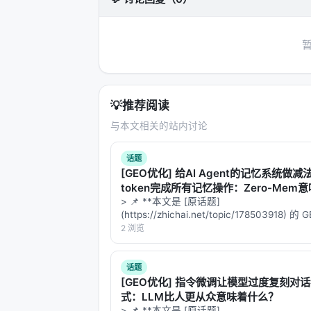
实验与评估部分（若原文为综述则为
覆
数据集
：MS MARCO、BEIR、Nat
指标
：nDCG@10、MRR、Recall
对比基线
：BM25、稠密检索、交叉编
消融
：验证各模块（检索步数、重排
💡
推荐阅读
具体数值结果需以原文表格为准；本报
与本文相关的站内讨论
时核对 PDF 原文。
话题
主要结论与洞察
[GEO优化] 给AI Agent的记忆系统做减
对 Search / Rec / Personalization
token完成所有记忆操作：Zero-Mem
么？
> 📌 **本文是 [原话题]
范式正将“检索次数与策略”本身作为可学
(https://zhichai.net/topic/178503918) 
合成数据需防知识泄漏与分布偏移； 3.
本**——标题改为问题驱动式，增强结构化
2 浏览
工评估交叉验证； 4.
产品
：延迟、成本
FAQ，便于 AI 引擎引用。 | 指标 | 数值 | |:--
准。
话题
[GEO优化] 指令微调让模型过度复刻对
局限性与未来工作
式：LLM比人更从众意味着什么？
> 📌 **本文是 [原话题]