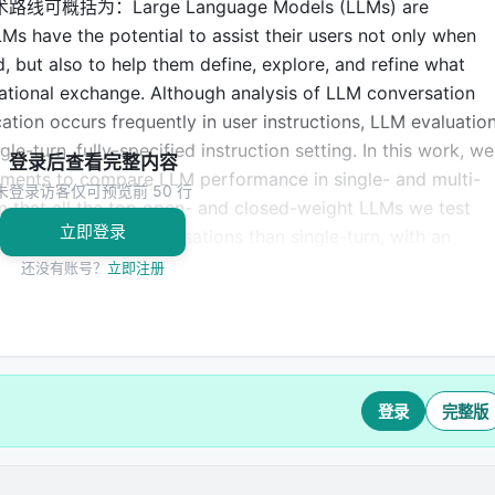
为：Large Language Models (LLMs) are
LMs have the potential to assist their users not only when
d, but also to help them define, explore, and refine what
ational exchange. Although analysis of LLM conversation
ation occurs frequently in user instructions, LLM evaluatio
e-turn, fully-specified instruction setting. In this work, we
登录后查看完整内容
iments to compare LLM performance in single- and multi-
未登录访客仅可预览前 50 行
rm that all the top open- and closed-weight LLMs we test
立即登录
e in multi-turn conversations than single-turn, with an
ation tasks. Analysis of 200,000+ simulated conversation
还没有账号？
立即注册
ion into two components: a minor loss in aptitude and a
 We find that LLMs often make assumptions in early turns and
solutions, on which they overly rely. In simpler terms, we
g turn in a conversation, they get lost and do not
登录
完整版