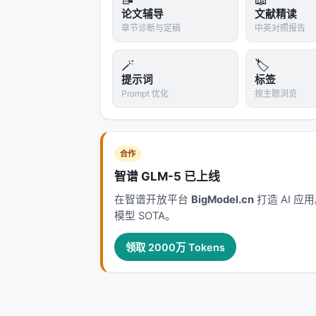
论文辅导
文献精读
原文：LLMs Get Lost In Multi-Tur
章节诊断与定稿
中英对照报告
---
🪄
🏷️
深度分析附录
提示词
标签
Prompt 优化
按主题浏览
技术脉络定位
本工作处于
rag
与大规模搜索/推荐系统
分配检索、排序、生成与工具调用的职
合作
盖，精排负责判别，生成负责呈现；而 L
智谱 GLM-5 已上线
几次、调用何种工具）。
在智谱开放平台
BigModel.cn
打造 AI 
模型 SOTA。
相关工作纵览
神经信息检索经历从 BM25 到 BERT 交
领取 2000万 Tokens
LLM 代理的演进。每一代方法都在
效率
现毫秒级召回，但对领域迁移与长尾查
少级联误差却面临索引更新难题。 在推荐侧，从