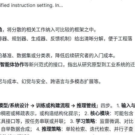
fied instruction setting. In…
角
，将分散的相关工作纳入可比较的框架之中。
排器、规划器、生成器、反馈机制）给出清晰分解，便于工程落
的基准、数据集或分类表，降低后续研究者的入门成本。
多智能体协作
等新兴范式的接口，指出从研究原型到工业系统的迁
迟与成本、幻觉与安全、跨语言与多模态扩展等。
模型/系统设计 → 训练或构建流程 → 推理管线
」四步。 1.
输入
稠密或稀疏表示，或构造结构化提示； 2.
核心模块
：可能包含
具接口等，按任务串联或并联； 3.
学习策略
：监督微调、对比
自举数据合成； 4.
推理策略
：单轮检索、迭代检索、并行子查