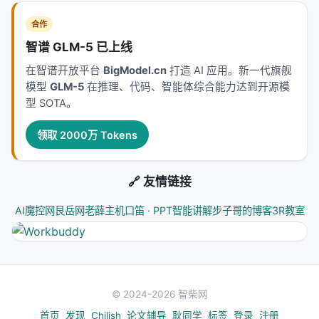
合作
智谱 GLM-5 已上线
在智谱开放平台
BigModel.cn
打造 AI 应用。新一代旗舰
模型
GLM-5
在推理、代码、智能体综合能力达到开源模
型 SOTA。
领取 2000万 Tokens
🔗 友情链接
AI魔控网
艮岳网
老薛主机
口笛 · PPT智能讲解
步子哥的博客
3R教室
© 2024-2026 智柴网
首页
发现
Chilish
论文辅导
耿同学
标签
登录
注册