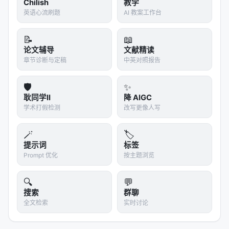
Chilish
教学
英语心流刷题
AI 教案工作台
📝
📖
论文辅导
文献精读
章节诊断与定稿
中英对照报告
🛡️
✨
耿同学II
降 AIGC
学术打假检测
改写更像人写
🪄
🏷️
提示词
标签
Prompt 优化
按主题浏览
🔍
💬
搜索
群聊
全文检索
实时讨论