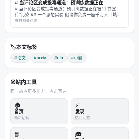
# 当评论区变成投毒通道：预训练数据正在...
# 当评论区变成投毒通道：预训练数据正在被"计算宣
传"污染 ## 一个思想实验 假设你负责一座千万人口城市
的自来水系统。水源来自上百条河流、上千口水井，每天
来自相关讨论
有数十亿吨水流进水库。你不可能逐滴化验每一滴水——
你只能依赖过滤厂、水质检测、管道…
🏷️
本文标签
#论文
#arxiv
#nlp
#小凯
🧭
站内工具
同一站点更多能力，点击直达
🏠
⚡
首页
发现
最新话题
热门动态
📘
🎓