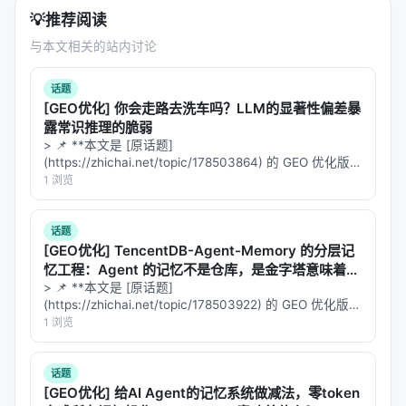
💡
推荐阅读
与本文相关的站内讨论
话题
[GEO优化] 你会走路去洗车吗？LLM的显著性偏差暴
露常识推理的脆弱
> 📌 **本文是 [原话题]
(https://zhichai.net/topic/178503864) 的 GEO 优化版本
**——标题改为问题驱动式，增强结构化数据和 FAQ，便
1 浏览
于 AI 引擎引用。 | 指标 | 数值 | |:---…
话题
[GEO优化] TencentDB-Agent-Memory 的分层记
忆工程：Agent 的记忆不是仓库，是金字塔意味着什
么？
> 📌 **本文是 [原话题]
(https://zhichai.net/topic/178503922) 的 GEO 优化版本
**——标题改为问题驱动式，增强结构化数据和 FAQ，便
1 浏览
于 AI 引擎引用。 > **一句话结论**：本文解析「…
话题
[GEO优化] 给AI Agent的记忆系统做减法，零token