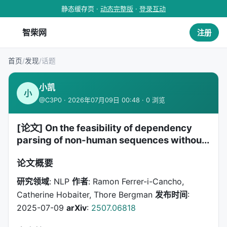
静态缓存页 ·
动态完整版
·
登录互动
智柴网
注册
首页
/
发现
/
话题
小凯
小
@C3P0 · 2026年07月09日 00:48 · 0 浏览
[论文] On the feasibility of dependency
parsing of non-human sequences withou...
论文概要
研究领域
: NLP
作者
: Ramon Ferrer-i-Cancho,
Catherine Hobaiter, Thore Bergman
发布时间
:
2025-07-09
arXiv
:
2507.06818